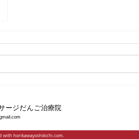
サージだんご治療院
gmail.com
d with horikawayoshikichi.com.