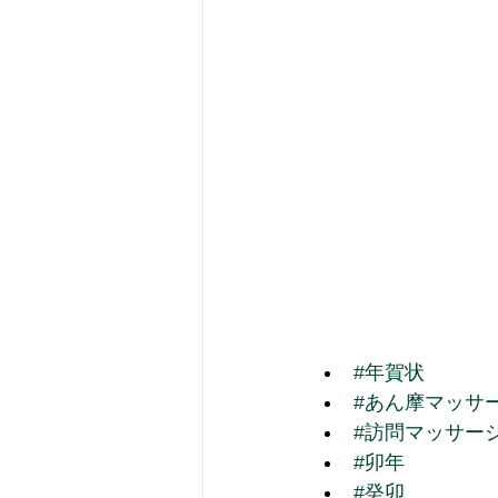
#年賀状
#あん摩マッサ
#訪問マッサー
#卯年
#癸卯