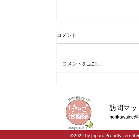
コメント
コメントを追加…
突然お邪魔して申し訳ありま
せん。だんご治療院の堀川と
申します。
訪問マッ
horikawainc@
©2022 by Japan. Proudly cereate