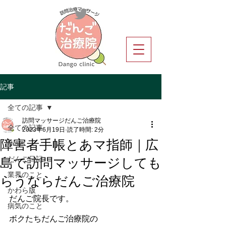
記事
全ての記事
訪問マッサージだんご治療院
全ての記事
2023年6月19日
読了時間: 2分
障害者手帳とあマ指師｜広
News
島で訪問マッサージしても
だんご日記
らうならだんご治療院
業界のこと
かわら版
だんご院長です。
病気のこと
ボクたちだんご治療院の