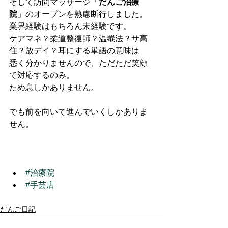
そして訪問マッサージ「
だんご治療
院
」のオープンを熟慮断行しました。
業界経験はもちろん未経験です。
ケアマネ？柔道整復師？温罨法？サ高
住？放デイ？耳にする単語の意味は
悉く分かりませんので、ただただ笑顔
で対応するのみ。
ため息しかありません。
でも前を向いて進んでいくしかありま
せん。
#治療院
#手芸店
だんご日記