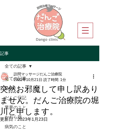
記事
全ての記事
訪問マッサージだんご治療院
全ての記事
2022年10月21日
読了時間: 1分
突然お邪魔して申し訳あり
News
ません。だんご治療院の堀
だんご日記
川と申します。
業界のこと
かわら版
更新日：
2023年1月23日
病気のこと