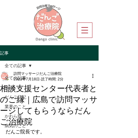
記事
全ての記事
訪問マッサージだんご治療院
全ての記事
2023年7月18日
読了時間: 2分
相談支援センター代表者と
News
のご縁｜広島で訪問マッサ
だんご日記
ージしてもらうならだん
業界のこと
ご治療院
かわら版
病気のこと
だんご院長です。