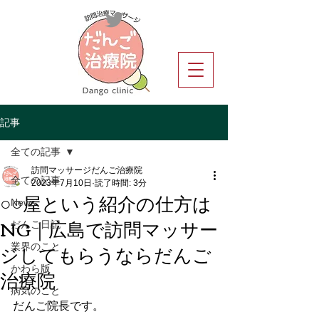
記事
全ての記事
訪問マッサージだんご治療院
全ての記事
2023年7月10日
読了時間: 3分
○○屋という紹介の仕方は
News
NG｜広島で訪問マッサー
だんご日記
ジしてもらうならだんご
業界のこと
治療院
かわら版
病気のこと
だんご院長です。