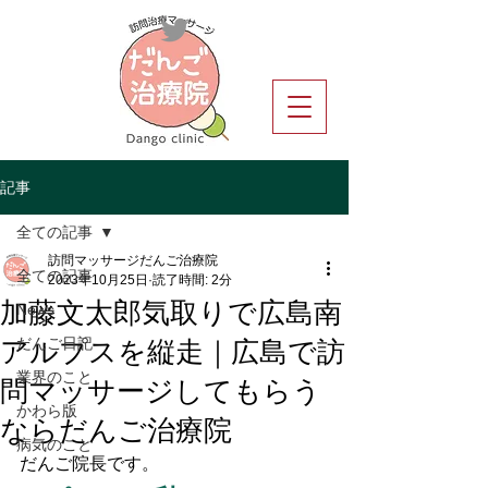
記事
全ての記事
訪問マッサージだんご治療院
全ての記事
2023年10月25日
読了時間: 2分
加藤文太郎気取りで広島南
News
アルプスを縦走｜広島で訪
だんご日記
問マッサージしてもらう
業界のこと
ならだんご治療院
かわら版
病気のこと
だんご院長です。