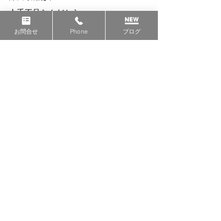
人手不足なんだから
とにかく外人を入れないといけないと
お問合せ
Phone
ブログ
必死になって移民政策を進めています
が、
フランスやイギリス、ドイツなどの
欧州各国や
日本では埼玉県川口市なんかが
大変なことになっているのを見るにつ
け、
果たしてそれでいいのか？
と思ってしまいます。
これはもしかして、
広島も知らず知らずのうちに