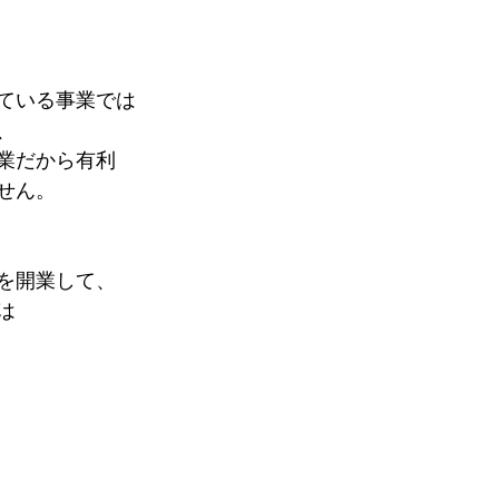
ている事業では
、
業だから有利
せん。
を開業して、
は