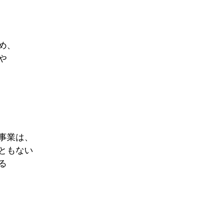
め、
や
事業は、
ともない
る