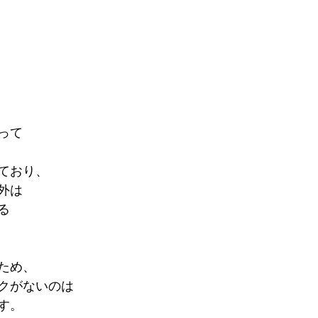
って
ており、
外は
る
ため、
クがないのは
す。