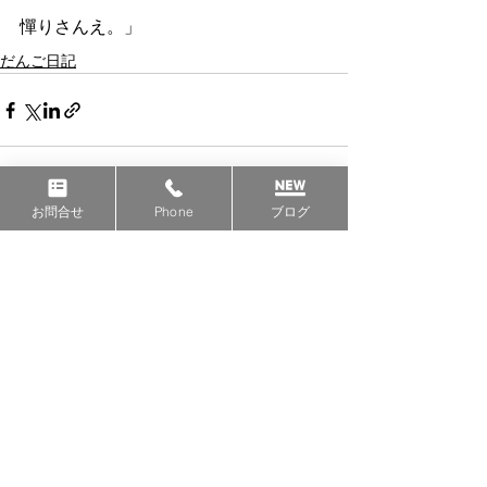
憚りさんえ。」
だんご日記
お問合せ
Phone
ブログ
すべて表示
最新記事