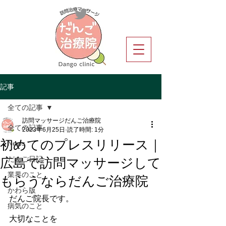
記事
全ての記事
訪問マッサージだんご治療院
全ての記事
2023年6月25日
読了時間: 1分
初めてのプレスリリース｜
News
広島で訪問マッサージして
だんご日記
もらうならだんご治療院
業界のこと
かわら版
だんご院長です。
病気のこと
大切なことを