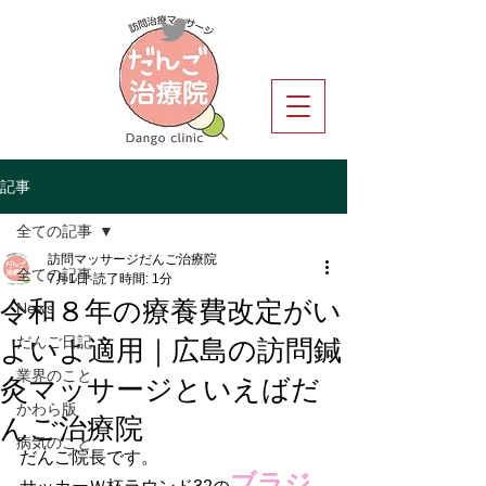
記事
全ての記事
訪問マッサージだんご治療院
全ての記事
7月1日
読了時間: 1分
令和８年の療養費改定がい
News
よいよ適用｜広島の訪問鍼
だんご日記
灸マッサージといえばだ
業界のこと
んご治療院
かわら版
病気のこと
だんご院長です。
ブラジ