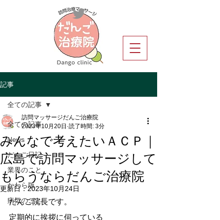
記事
全ての記事
訪問マッサージだんご治療院
全ての記事
2023年10月20日
読了時間: 3分
みんなで考えたいＡＣＰ｜
News
広島で訪問マッサージして
だんご日記
もらうならだんご治療院
業界のこと
かわら版
更新日：
2023年10月24日
病気のこと
だんご院長です。
定期的に挨拶に伺っている