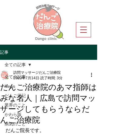
記事
全ての記事
訪問マッサージだんご治療院
全ての記事
2023年7月14日
読了時間: 3分
だんご治療院のあマ指師は
News
みな名人｜広島で訪問マッ
だんご日記
サージしてもらうならだ
業界のこと
んご治療院
かわら版
病気のこと
だんご院長です。