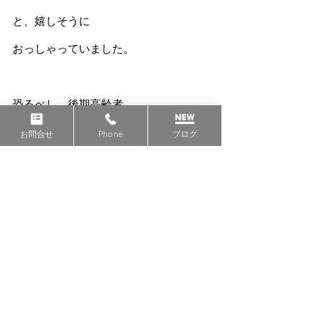
と、嬉しそうに
おっしゃっていました。
恐るべし、後期高齢者。
やりますねー。
お問合せ
Phone
ブログ
囲碁といえば、
ボクは本因坊戦ぐらいしか
分かりませんが、
何かに長けた人をよく
名人、名人って呼びますけど、