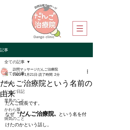
記事
全ての記事
訪問マッサージだんご治療院
全ての記事
2023年1月21日
読了時間: 2分
だんご治療院という名前の
News
由来
だんご日記
業界のこと
だんご院長です。
かわら版
だんご治療院
なぜ〝
〟という名を付
病気のこと
けたのかという話し。