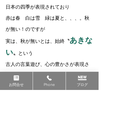
日本の四季が表現されており
赤は春　白は雪　緑は夏と、、、。秋
が無い！のですが
あきな
実は、秋が無いとは、始終〝
い
〟という　
古人の言葉遊び、心の豊かさが表現さ
れています。
お問合せ
Phone
ブログ
そんな風に、
始終あきがこない　
愛され、心が豊かになっていく治療院
を目指していきます。