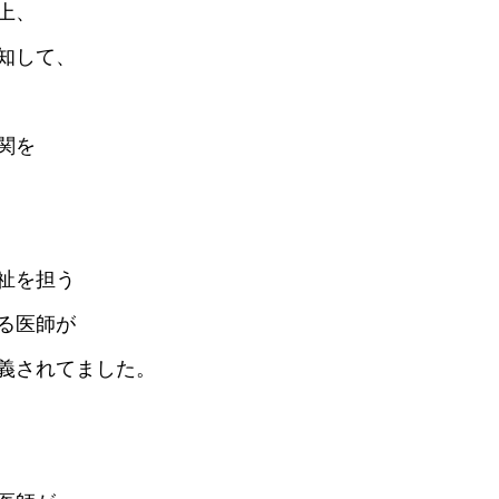
上、
知して、
関を
祉を担う
る医師が
義されてました。