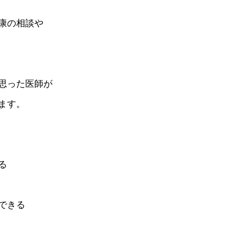
。
康の相談や
思った医師が
ます。
る
できる