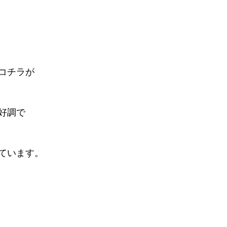
コチラが
が好調で
ています。