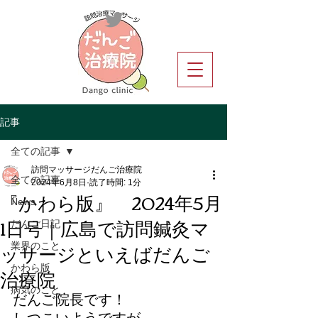
記事
全ての記事
訪問マッサージだんご治療院
全ての記事
2024年6月8日
読了時間: 1分
『かわら版』 2024年5月
News
1日号｜広島で訪問鍼灸マ
だんご日記
ッサージといえばだんご
業界のこと
治療院
かわら版
病気のこと
だんご院長です！