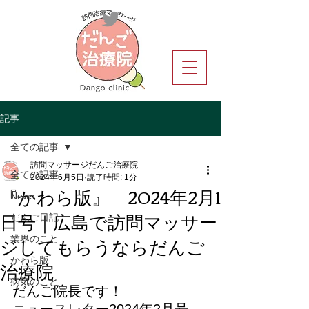
記事
全ての記事
訪問マッサージだんご治療院
全ての記事
2024年6月5日
読了時間: 1分
『かわら版』 2024年2月1
News
日号｜広島で訪問マッサー
だんご日記
ジしてもらうならだんご
業界のこと
治療院
かわら版
病気のこと
だんご院長です！