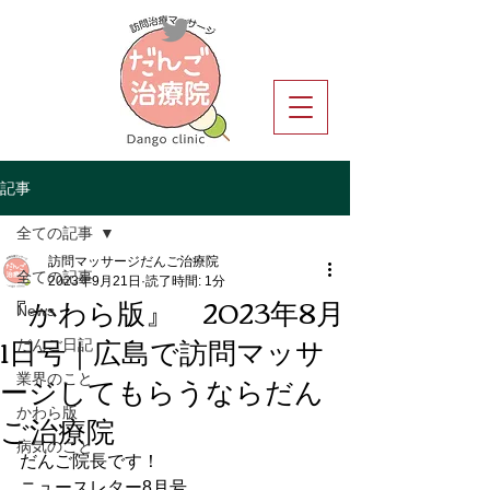
記事
全ての記事
訪問マッサージだんご治療院
全ての記事
2023年9月21日
読了時間: 1分
『かわら版』 2023年8月
News
1日号｜広島で訪問マッサ
だんご日記
ージしてもらうならだん
業界のこと
ご治療院
かわら版
病気のこと
だんご院長です！
ニュースレター8月号