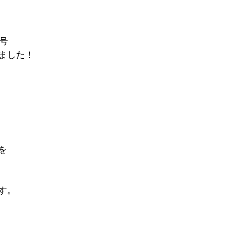
号
ました！
を
す。