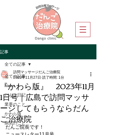
記事
全ての記事
訪問マッサージだんご治療院
全ての記事
2023年11月27日
読了時間: 1分
『かわら版』 2023年11月
News
1日号｜広島で訪問マッサ
だんご日記
ージしてもらうならだん
業界のこと
ご治療院
かわら版
病気のこと
だんご院長です！
ニュースレター11月号