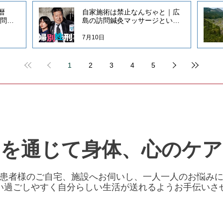
暦
自家施術は禁止なんぢゃと｜広
訪問鍼
島の訪問鍼灸マッサージといえ
んご治
ばだんご治療院
7月10日
1
2
3
4
5
ジを通じて身体、心のケア
患者様のご自宅、施設へお伺いし、一人一人のお悩み
い過ごしやすく自分らしい生活が送れるようお手伝いさ