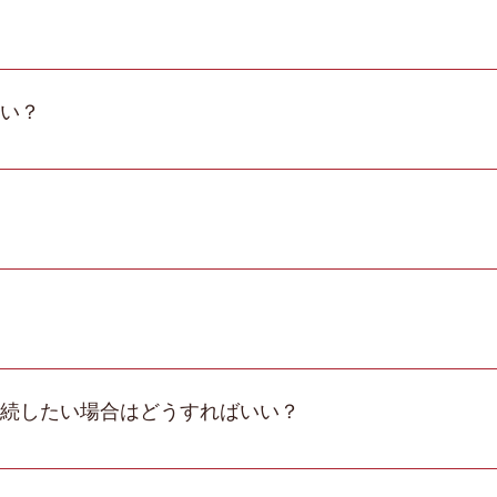
度です。体に無理のないマッサージを継続することで筋肉
い？
子を見ながら週2～3回程度から始めることをお勧めし
ームやグループホーム、有料老人ホームなどでの施術も
験して頂いてマッサージ治療の内容を身をもって感じ
伝えするためです。マッサージ師との相性など不安を
続したい場合はどうすればいい？
す。
ずかかりつけの医師からの同意書が必要になります。