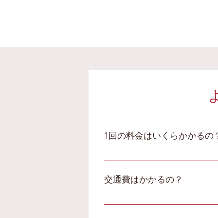
1回の料金はいくらかかるの
マッサージをする体の部位や
負担の場合）になります。※
交通費はかかるの？
交通費も料金に含まれていま