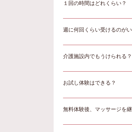
１回の時間はどれくらい？
1回あたり20分～30分程
週に何回くらい受けるのがい
個人差はありますが、体の様
介護施設内でもうけられる？
可能です。特別養護老人ホ
お試し体験はできる？
もちろん可能です。まずは体
を診させて頂き治療方針をお
無料体験後、マッサージを継
頂くことをお勧めしておりま
健康保険を使いますので、ま