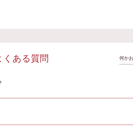
よくある質問
？
移動距離によって料金は決まりますが、おおむね1回あたり
医療助成制度や障害者医療制度も適用できます。
すので一切必要ありません。