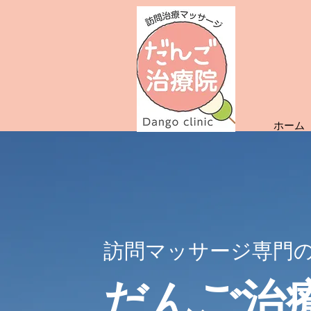
ホーム
​訪問マッサージ専門
だんご治