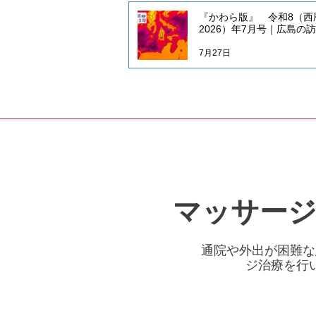
『かわら版』 令和8（西
2026）年7月号｜広島の
灸マッサージといえばだ
療院
7月27日
マッサー
通院や外出が困難な
ジ治療を行